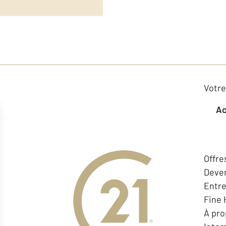
Votre
Offre
Deven
Entr
Fine
À pr