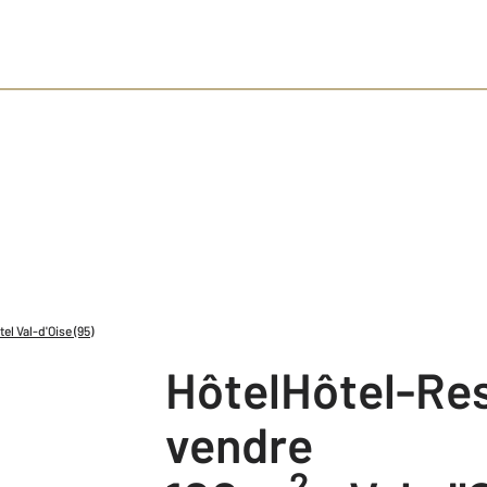
el Val-d'Oise (95)
HôtelHôtel-Restaurant à
vendre
2