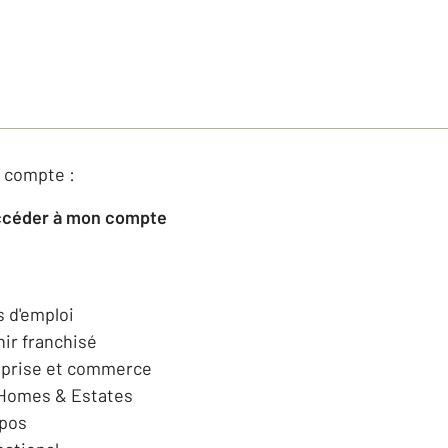
 compte :
Accéder à mon compte
s d'emploi
ir franchisé
eprise et commerce
 Homes & Estates
opos