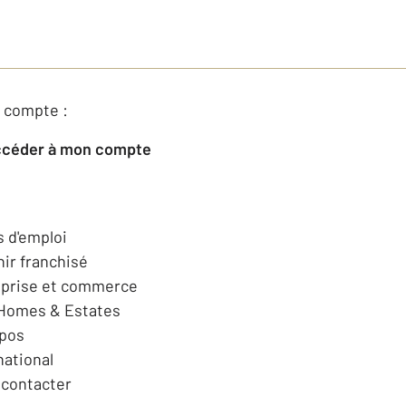
 compte :
Accéder à mon compte
s d'emploi
ir franchisé
eprise et commerce
 Homes & Estates
opos
national
contacter