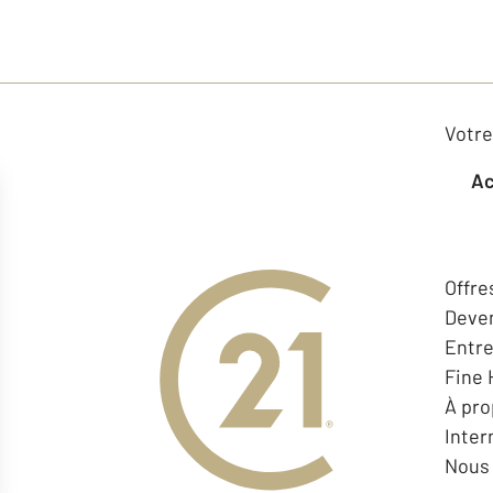
Votre
Offre
Deven
Entr
Fine
À pr
Inter
Nous 