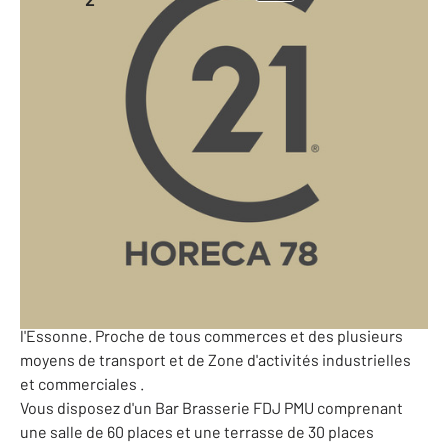
280 m
-
Essonne - 91
Ref: 10227435
649 527 €
PERF (Potentiel de l'Entreprise et Rentabilité Financière)
: 164 217 €
91-Bar Brasserie FDJ -Hôtel - secteur Palaiseau avec
terrasse .
Century21horeca Versailles vous propose à la vente , ce
bar Brasserie FDJ PMU, idéalement situé dans le centre
commercial et dynamique d'une commune recherchée de
l'Essonne. Proche de tous commerces et des plusieurs
moyens de transport et de Zone d'activités industrielles
et commerciales .
Vous disposez d'un Bar Brasserie FDJ PMU comprenant
une salle de 60 places et une terrasse de 30 places