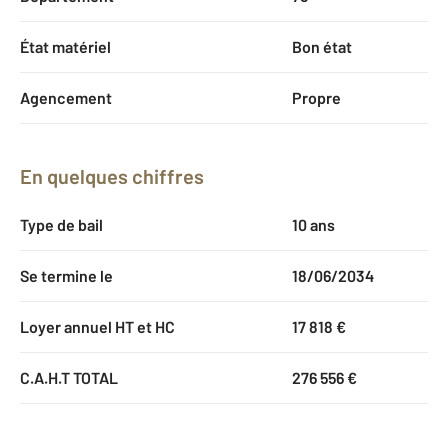
État matériel
Bon état
Agencement
Propre
En quelques chiffres
Type de bail
10 ans
Se termine le
18/06/2034
Loyer annuel HT et HC
17 818 €
C.A.H.T TOTAL
276 556 €