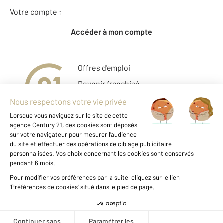
Votre compte :
Accéder à mon compte
Offres d'emploi
Devenir franchisé
Entreprise et commerce
Fine Homes & Estates
À propos
International
Nous contacter
Mentions légales & CGU
Données personnelles