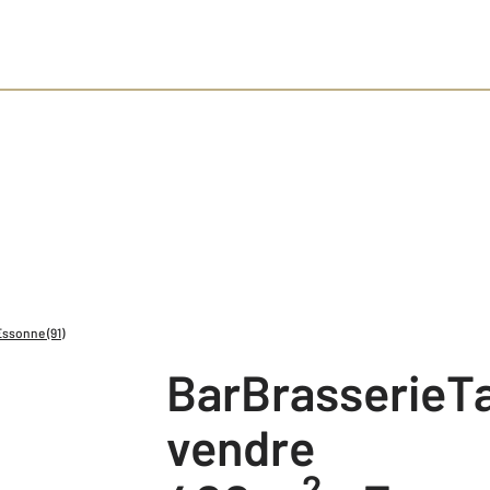
Essonne (91)
BarBrasserieTabac à
vendre
2