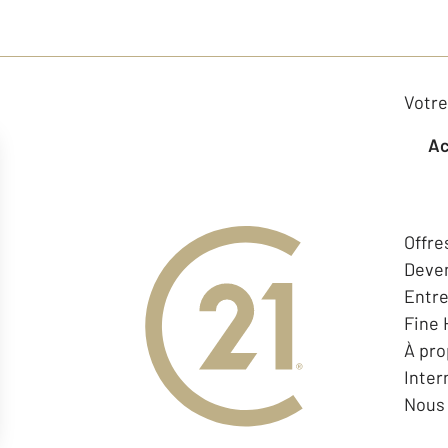
Votre
Offre
Deven
Entr
Fine
À pr
Inter
Nous 