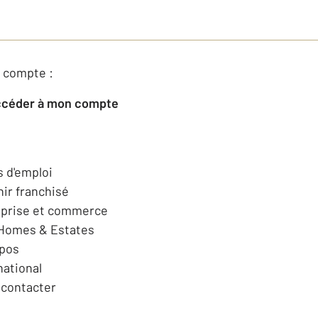
 compte :
Accéder à mon compte
s d'emploi
ir franchisé
eprise et commerce
 Homes & Estates
opos
national
contacter