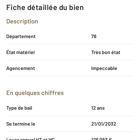
Fiche détaillée du bien
Description
Département
78
État matériel
Très bon état
Agencement
Impeccable
En quelques chiffres
Type de bail
12 ans
Se termine le
21/01/2032
Loyer annuel HT et HC
125 083 €