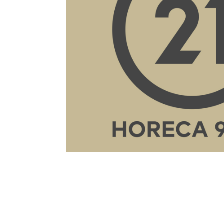
Fiche détaillée du bien
Description
Département