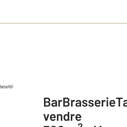
arne (51)
BarBrasserieTabac à
vendre
2