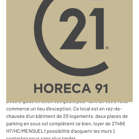
Essonne - 91
Ref: 10220666
32 952 €/an
91-HORECA 91 vous propose a la location dans une ville
dynamique de l'Essonne sur un emplacement premium, un
local commercial neuf. Situé sur un axe passant, local
commercial de 95m2. possibilité tous commerces sauf
restauration avec extraction. ce local sera livré brut de
béton au premier semestre 2024. les travaux seront a
votre charge vous laissant ainsi la possibilité d'aménager
a votre guise et selon vos gouts pour faire de votre futur
commerce un lieu d'exception. Ce local est en rez-de-
chausée d'un bâtiment de 20 logements. deux places de
parking en sous sol complètent ce bien. loyer de 2746€
HT/HC/MENSUEL ( possibilité d'acquerir les murs ).
contactez nous sans plus tarder.