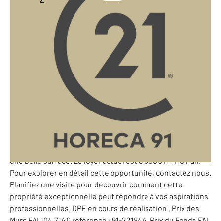
120 m
-
Aube - 10
Ref: 10221844
104 714 €
91 - MURS COMMERCIAUX : À vendre, dans une jolie ville de
l'AUBE (10). Ces murs commerciaux abritent un Bar / Tabac
dynamique avec terrasse, offrant une belle opportunité.
Le local commercial, parfaitement entretenu, propose un
espace accueillant pour les clients et une infrastructure
prête à accueillir une activité prospère. Ce commerce de
120m² dont 75m² pour le local commercial permet d'avoir
une belle surface. Le loyer actuel est 6 000€ HT HC / an.
Pour explorer en détail cette opportunité, contactez nous.
Planifiez une visite pour découvrir comment cette
propriété exceptionnelle peut répondre à vos aspirations
professionnelles. DPE en cours de réalisation . Prix des
Murs FAI 104.714€ référence : 91-221844. Prix du Fonds FAI