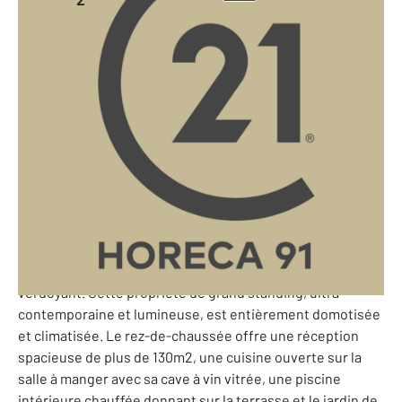
650 m
-
Essonne - 91
Ref: 10221919
3 450 000 €
91 - LOFT - À BREUILLET, découvrez ce loft exceptionnel à
seulement 45 minutes de Paris. Facilement accessible à 10
minutes à pied de la gare RER C ou en 45 minutes en
voiture de la Porte Maillot, ce somptueux loft se trouve
dans une ancienne usine entièrement rénovée avec des
matériaux de grande qualité. Il est situé sur une parcelle
de 2000m2, au calme et à l'abri des regards, dans un cadre
verdoyant. Cette propriété de grand standing, ultra
contemporaine et lumineuse, est entièrement domotisée
et climatisée. Le rez-de-chaussée offre une réception
spacieuse de plus de 130m2, une cuisine ouverte sur la
salle à manger avec sa cave à vin vitrée, une piscine
intérieure chauffée donnant sur la terrasse et le jardin de