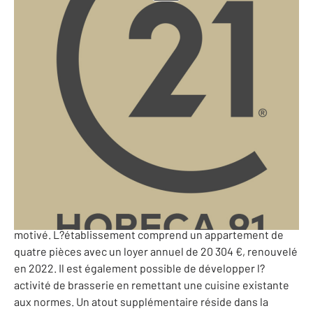
Yvelines - 78
Ref: 10224342
310 327 €
PERF (Potentiel de l'Entreprise et Rentabilité Financière)
: 67 135 €
78-BAR TABAC-a redynamiser Secteur Rambouillet/
Chartres .
À vendre, un bar tabac FDJ idéalement situé dans une
commune très prisée des Yvelines. Cette affaire présente
un fort potentiel de redynamisation pour un repreneur
motivé. L?établissement comprend un appartement de
quatre pièces avec un loyer annuel de 20 304 €, renouvelé
en 2022. Il est également possible de développer l?
activité de brasserie en remettant une cuisine existante
aux normes. Un atout supplémentaire réside dans la