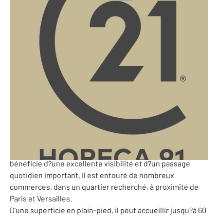
Hauts-de-Seine - 92
Ref: 10224457
170 655 €
PERF (Potentiel de l'Entreprise et Rentabilité Financière)
: -13 380 €
Century 21 Horeca vous propose à la vente ce fonds de
commerce de restaurant, une opportunité idéale pour
ceux qui rêvent de reprendre un établissement clé en
main.
Situé sur un axe très fréquenté du 92 (N10), ce restaurant
bénéficie d?une excellente visibilité et d?un passage
quotidien important. Il est entouré de nombreux
commerces, dans un quartier recherché, à proximité de
Paris et Versailles.
D'une superficie en plain-pied, il peut accueillir jusqu?à 60