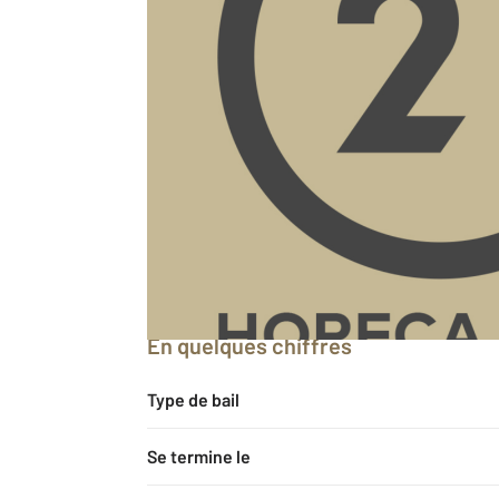
Fiche détaillée du bien
Description
Département
En quelques chiffres
Type de bail
Se termine le