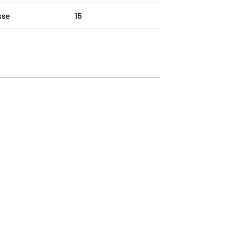
sse
15