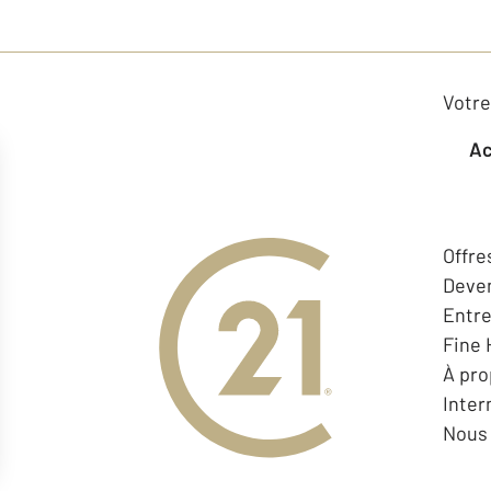
Votre
Offre
Deven
Entr
Fine
À pr
Inter
Nous 