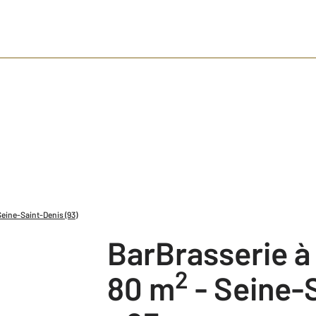
Seine-Saint-Denis (93)
BarBrasserie 
2
80 m
-
Seine-