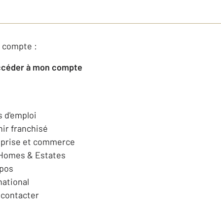
 compte :
Accéder à mon compte
s d'emploi
ir franchisé
eprise et commerce
 Homes & Estates
opos
national
contacter