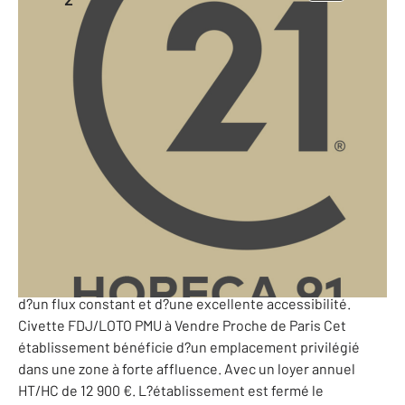
70 m
-
Seine-Saint-Denis - 93
Ref: 10224535
384 527 €
PERF (Potentiel de l'Entreprise et Rentabilité Financière)
: 88 573 €
93- TABAC FDJ/LOTO PMU à Vendre | Proche de Paris |
Emplacement Stratégique | Fort Potentiel de
Développement CENTURY 21 GROUPE HORECA vous
propose cette Civette FDJ/LOTO PMU idéalement située
dans une zone commerciale très fréquentée, bénéficiant
d?un flux constant et d?une excellente accessibilité.
Civette FDJ/LOTO PMU à Vendre Proche de Paris Cet
établissement bénéficie d?un emplacement privilégié
dans une zone à forte affluence. Avec un loyer annuel
HT/HC de 12 900 €. L?établissement est fermé le