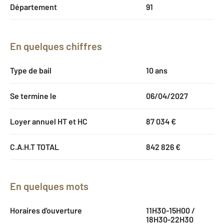
Département
91
En quelques chiffres
Type de bail
10 ans
Se termine le
06/04/2027
Loyer annuel HT et HC
87 034 €
C.A.H.T TOTAL
842 826 €
En quelques mots
Horaires d'ouverture
11H30-15H00 /
18H30-22H30