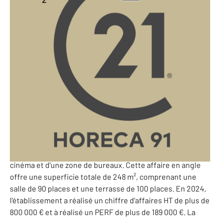
248 m
-
Essonne - 91
Ref: 10222877
702 527 €
PERF (Potentiel de l'Entreprise et Rentabilité Financière)
: 189 707 €
Essonne | Restaurant Licence IV à Vendre | Quartier Prisé |
Belle Capacité | 702 527 €
Ce restaurant idéalement situé dans une ville attractive
de l'Essonne bénéficie d'un emplacement stratégique
dans un quartier recherché, proche d'une gare, d'un
cinéma et d'une zone de bureaux. Cette affaire en angle
offre une superficie totale de 248 m², comprenant une
salle de 90 places et une terrasse de 100 places. En 2024,
l'établissement a réalisé un chiffre d'affaires HT de plus de
800 000 € et à réalisé un PERF de plus de 189 000 €. La