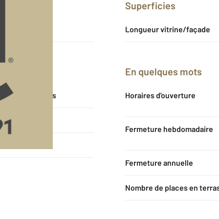
Superficies
94
Longueur vitrine/façade
En quelques mots
3-6-9 années
Horaires d'ouverture
37 200 €
Fermeture hebdomadaire
262 224 €
Fermeture annuelle
Nombre de places en terra