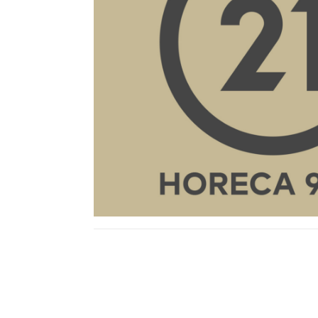
Description
Département
En quelques chiffres
Type de bail
Loyer annuel HT et HC
C.A.H.T TOTAL