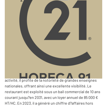
498 m
-
Essonne - 91
Ref: 10225181
1 533 900 €
PERF (Potentiel de l'Entreprise et Rentabilité Financière)
: 148 784 €
91 - RESTAURANT ? Situé au cœur d?un centre commercial
attractif et très fréquenté de l?Essonne, ce restaurant
bénéficie d?un emplacement privilégié, avec de
nombreux parkings à proximité facilitant l'accès pour une
clientèle diversifiée. Implanté dans une vaste zone d?
activité, il profite de la notoriété de grandes enseignes
nationales, offrant ainsi une excellente visibilité. Le
restaurant est exploité sous un bail commercial de 10 ans
courant jusqu?en 2031, avec un loyer annuel de 85 000 €
HT/HC. En 2023, il a généré un chiffre d?affaires hors