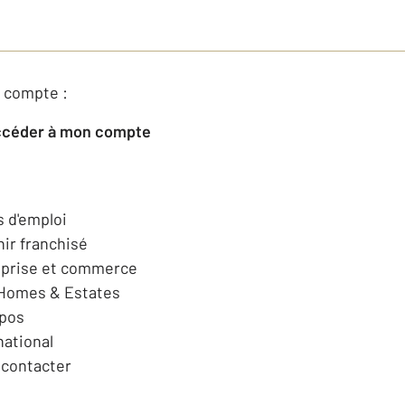
 compte :
Accéder à mon compte
s d'emploi
ir franchisé
eprise et commerce
 Homes & Estates
opos
national
contacter