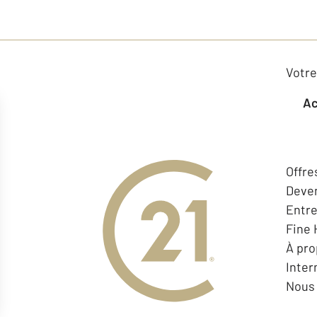
Votre
Offre
Deven
Entr
Fine
À pr
Inter
Nous 