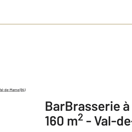
Val-de-Marne (94)
BarBrasserie 
2
160 m
-
Val-de