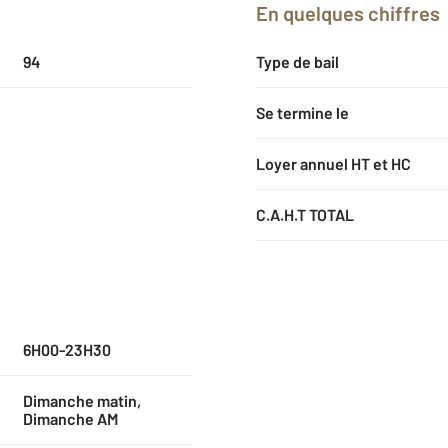
En quelques chiffres
94
Type de bail
Se termine le
Loyer annuel HT et HC
C.A.H.T TOTAL
6H00-23H30
Dimanche matin,
Dimanche AM