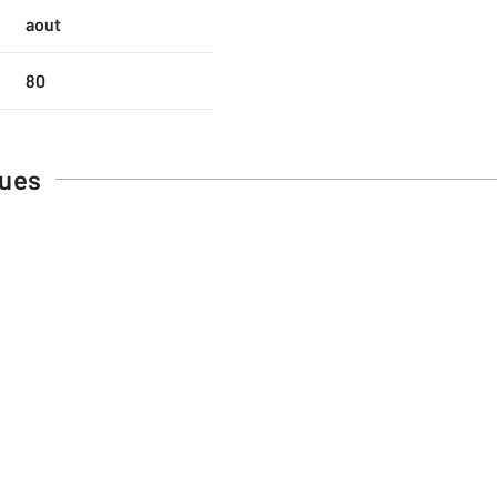
aout
80
ques