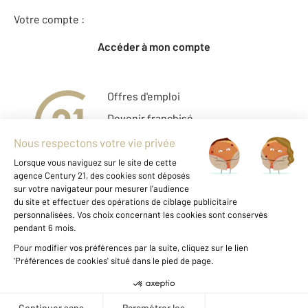
Votre compte :
Accéder à mon compte
Offres d'emploi
Devenir franchisé
Entreprise et commerce
Fine Homes & Estates
À propos
International
Nous contacter
Mentions légales & CGU
Données personnelles